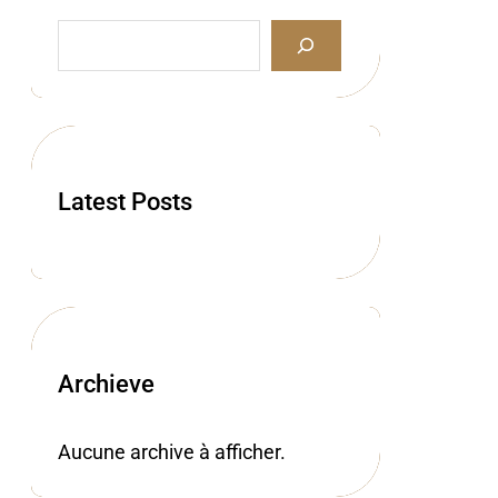
S
e
a
r
c
h
Latest Posts
Archieve
Aucune archive à afficher.