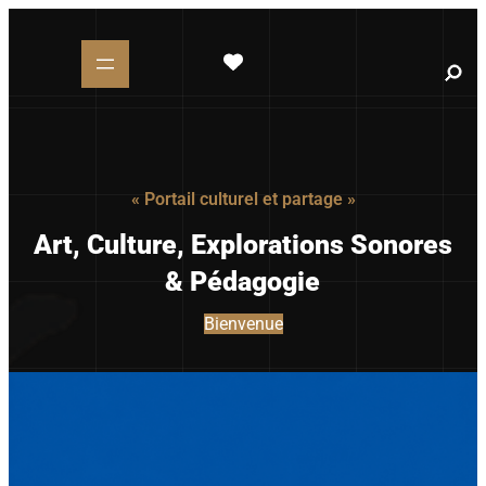
Aller
au
contenu
S
e
a
r
c
h
« Portail culturel et partage »
Art, Culture, Explorations Sonores
& Pédagogie
Bienvenue